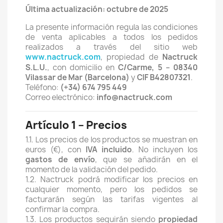
Última actualización: octubre de 2025
La presente información regula las condiciones
de venta aplicables a todos los pedidos
realizados a través del sitio web
www.nactruck.com
, propiedad de
Nactruck
S.L.U.
, con domicilio en
C/Carme, 5 – 08340
Vilassar de Mar (Barcelona)
y
CIF B42807321
.
Teléfono:
(+34) 674 795 449
Correo electrónico:
info@nactruck.com
Artículo 1 – Precios
1.1. Los precios de los productos se muestran en
euros (€), con
IVA incluido
. No incluyen los
gastos de envío
, que se añadirán en el
momento de la validación del pedido.
1.2. Nactruck podrá modificar los precios en
cualquier momento, pero los pedidos se
facturarán según las tarifas vigentes al
confirmar la compra.
1.3. Los productos seguirán siendo
propiedad