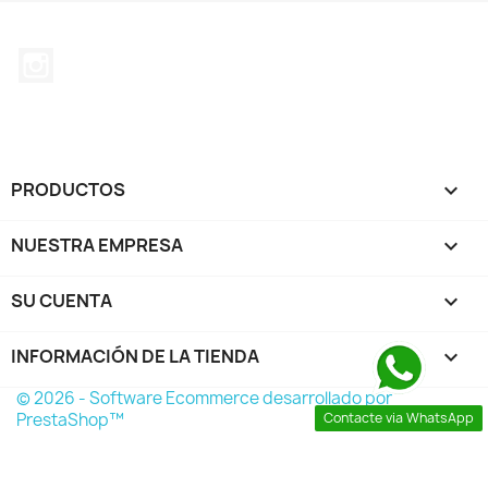
Instagram
PRODUCTOS

NUESTRA EMPRESA

SU CUENTA

INFORMACIÓN DE LA TIENDA
keyboard_arrow_down
© 2026 - Software Ecommerce desarrollado por
Contacte via WhatsApp
PrestaShop™