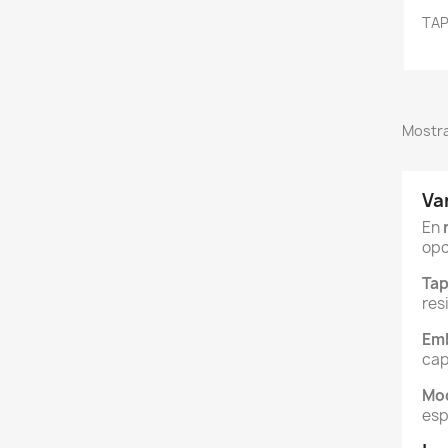
TAP
Mostra
Va
En
opc
Tap
res
Emb
cap
Mod
esp