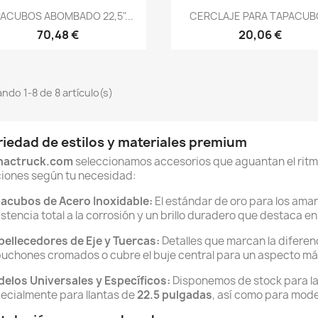
Vista rápida
Vista rápida


ACUBOS ABOMBADO 22,5"...
CERCLAJE PARA TAPACU
70,48 €
20,06 €
ndo 1-8 de 8 artículo(s)
riedad de estilos y materiales premium
nactruck.com
seleccionamos accesorios que aguantan el ritmo
iones según tu necesidad:
acubos de Acero Inoxidable:
El estándar de oro para los ama
istencia total a la corrosión y un brillo duradero que destaca e
ellecedores de Eje y Tuercas:
Detalles que marcan la diferenc
uchones cromados o cubre el buje central para un aspecto más
elos Universales y Específicos:
Disponemos de stock para l
ecialmente para llantas de
22.5 pulgadas
, así como para model