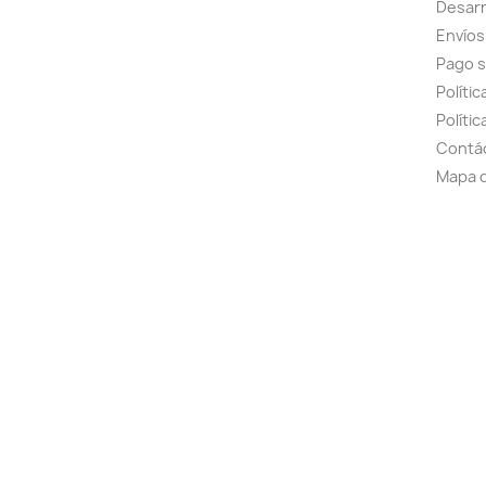
Desarr
Envíos
Pago 
Políti
Polític
Contá
Mapa d