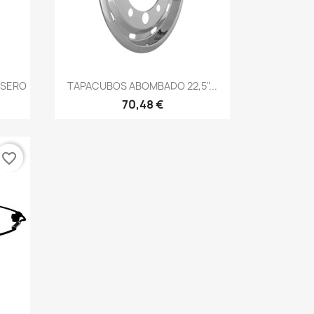
Vista rápida

ASERO
TAPACUBOS ABOMBADO 22,5"...
70,48 €
favorite_border