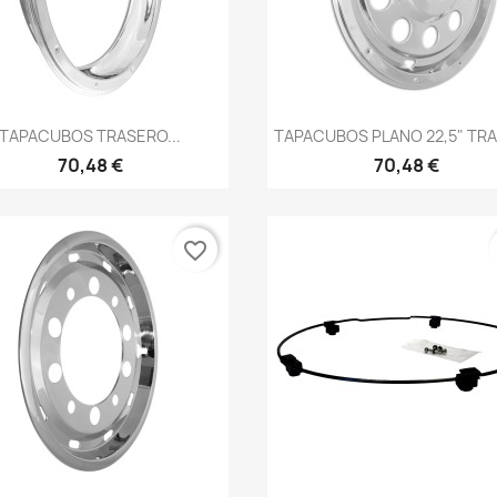
Vista rápida
Vista rápida


TAPACUBOS TRASERO...
TAPACUBOS PLANO 22,5" TR
70,48 €
70,48 €
favorite_border