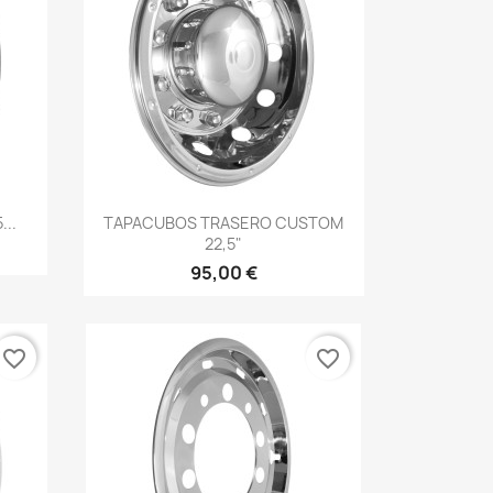
Vista rápida

...
TAPACUBOS TRASERO CUSTOM
22,5"
95,00 €
favorite_border
favorite_border