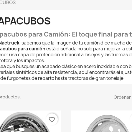
CUBOS
APACUBOS
pacubos para Camión: El toque final para 
Nactruck
, sabemos que la imagen de tu camión dice mucho de
acubos para camión
está diseñada no solo para mejorar la est
ecer una capa de protección adicional a los ejes y las tuercas de
retera y los impactos.
sea que busques un acabado clásico en acero inoxidable con br
eriales sintéticos de alta resistencia, aquí encontrarás el ajus
de furgonetas de reparto hasta tractoras de gran tonelaje.
productos.
Ordenar 
favorite_border