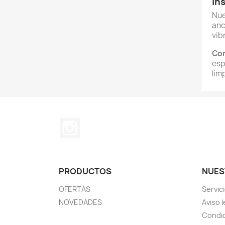
In
Nue
anc
vib
Con
esp
lim
Instagram
PRODUCTOS
NUES
OFERTAS
Servic
NOVEDADES
Aviso l
Condic