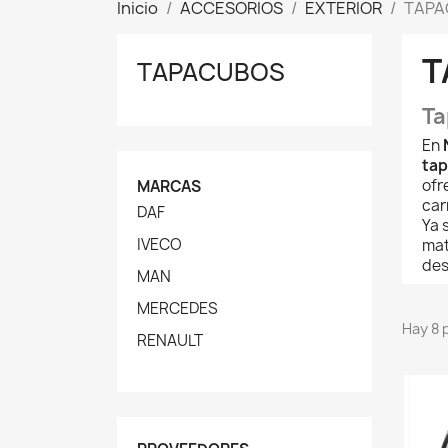
Inicio
ACCESORIOS
EXTERIOR
TAPA
T
TAPACUBOS
Ta
En
tap
ofr
MARCAS
car
DAF
Ya 
IVECO
mat
des
MAN
MERCEDES
Hay 8 
RENAULT