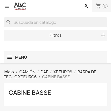
shopping_cart


(0)
search
Filtros
MENÚ
Inicio
CAMIÓN
DAF
XF EURO6
BARRA DE
TECHO XF EURO6
CABINE BASSE
CABINE BASSE