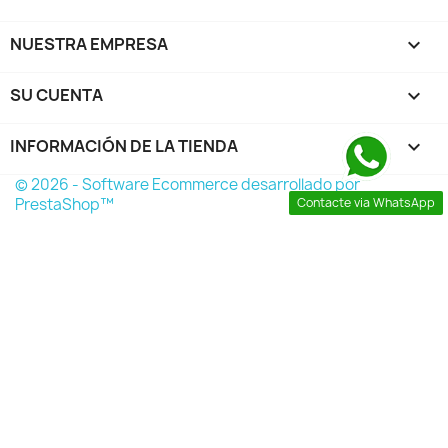
NUESTRA EMPRESA

SU CUENTA

INFORMACIÓN DE LA TIENDA
keyboard_arrow_down
© 2026 - Software Ecommerce desarrollado por
Contacte via WhatsApp
PrestaShop™