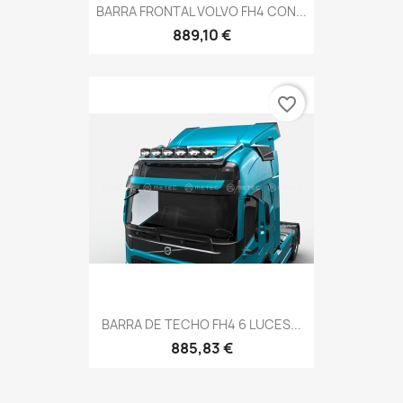
BARRA FRONTAL VOLVO FH4 CON...
889,10 €
favorite_border
BARRA DE TECHO FH4 6 LUCES...
885,83 €