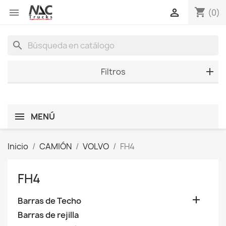
shopping_cart


(0)
search
Filtros
MENÚ
Inicio
CAMIÓN
VOLVO
FH4
FH4

Barras de Techo
Barras de rejilla