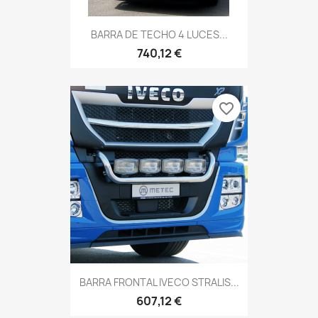
BARRA DE TECHO 4 LUCES...
740,12 €
favorite_border
BARRA FRONTAL IVECO STRALIS...
607,12 €