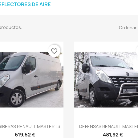
EFLECTORES DE AIRE
productos.
Ordenar 
favorite_border
Vista rápida
Vista rápida


RIBERAS RENAULT MASTER L3
DEFENSAS RENAULT MASTER 
619,52 €
481,92 €