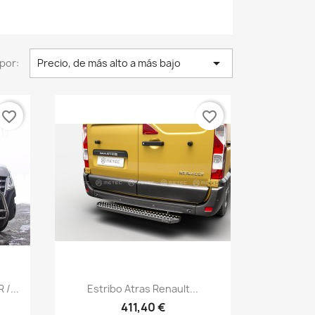

por:
Precio, de más alto a más bajo
favorite_border
favorite_border
Vista rápida

/...
Estribo Atras Renault...
411,40 €