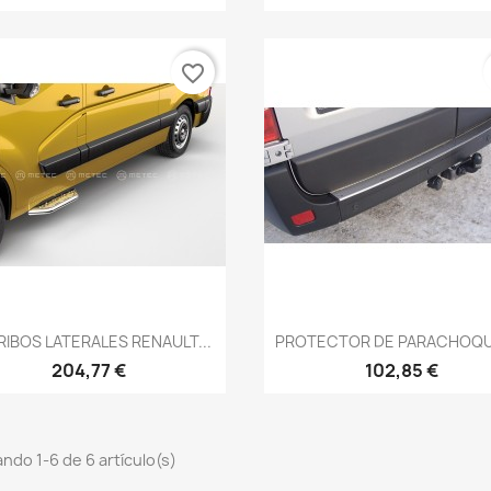
favorite_border
Vista rápida
Vista rápida


RIBOS LATERALES RENAULT...
PROTECTOR DE PARACHOQUE
204,77 €
102,85 €
ndo 1-6 de 6 artículo(s)