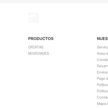
Instagram
PRODUCTOS
NUES
OFERTAS
Servic
NOVEDADES
Aviso l
Condic
Desarr
Envíos
Pago 
Políti
Polític
Contá
Mapa d