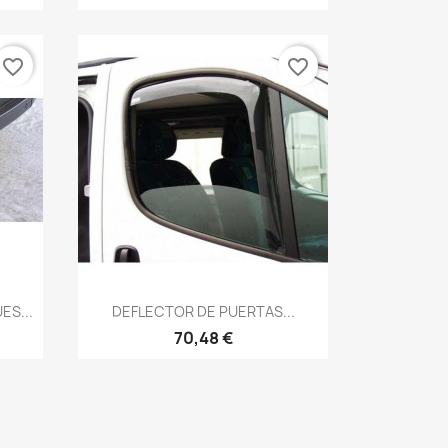
favorite_border
favorite_border
Vista rápida

S...
DEFLECTOR DE PUERTAS...
70,48 €