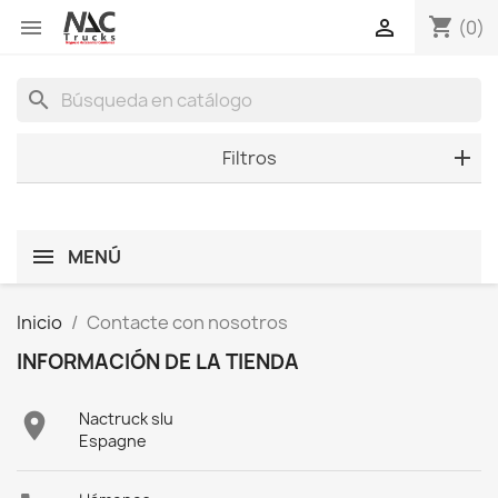
shopping_cart


(0)
search
Filtros
MENÚ
Inicio
Contacte con nosotros
INFORMACIÓN DE LA TIENDA

Nactruck slu
Espagne