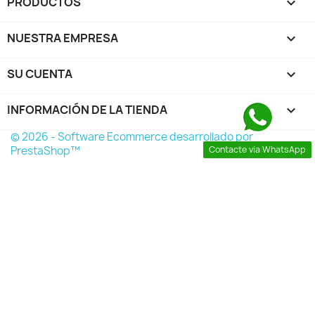
PRODUCTOS

NUESTRA EMPRESA

SU CUENTA

INFORMACIÓN DE LA TIENDA
keyboard_arrow_down
© 2026 - Software Ecommerce desarrollado por
PrestaShop™
Contacte via WhatsApp