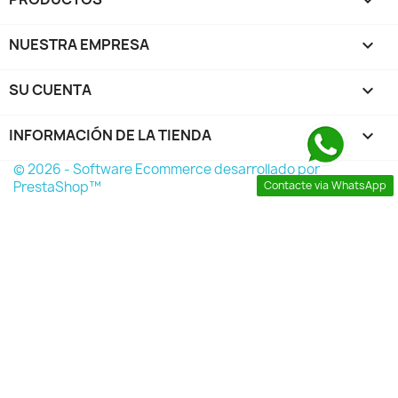
NUESTRA EMPRESA

SU CUENTA

INFORMACIÓN DE LA TIENDA
keyboard_arrow_down
© 2026 - Software Ecommerce desarrollado por
PrestaShop™
Contacte via WhatsApp