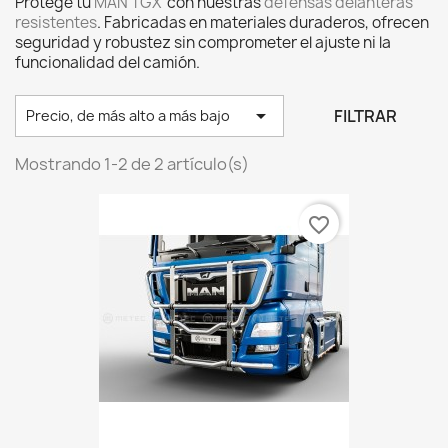
Protege tu
MAN TGX
con nuestras
defensas delanteras
resistentes
. Fabricadas en materiales duraderos, ofrecen
seguridad y robustez sin comprometer el ajuste ni la
funcionalidad del camión.

FILTRAR
Precio, de más alto a más bajo
Mostrando 1-2 de 2 artículo(s)
favorite_border