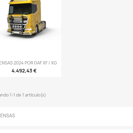
Vista rápida

ENSAS 2024 POR DAF XF / XG
4.492,43 €
ndo 1-1 de 1 artículo(s)
FENSAS