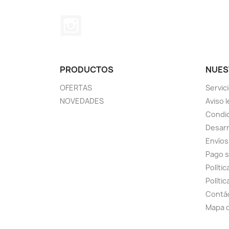
Instagram
PRODUCTOS
NUES
OFERTAS
Servic
NOVEDADES
Aviso l
Condic
Desarr
Envíos
Pago 
Políti
Polític
Contá
Mapa d