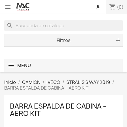
shopping_cart


(0)
search
Filtros
MENÚ
Inicio
CAMIÓN
IVECO
STRALIS S WAY 2019
BARRA ESPALDA DE CABINA – AERO KIT
BARRA ESPALDA DE CABINA –
AERO KIT