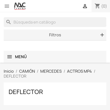
shopping_cart


(0)
search
Filtros
MENÚ
Inicio
CAMIÓN
MERCEDES
ACTROS MP4
DEFLECTOR
DEFLECTOR