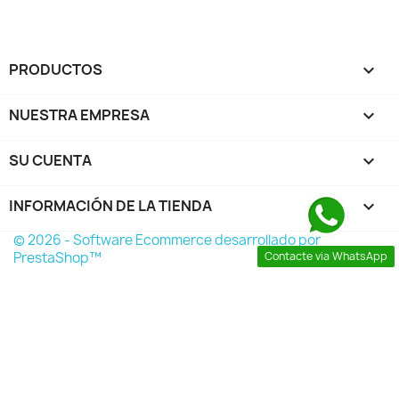
PRODUCTOS

NUESTRA EMPRESA

SU CUENTA

INFORMACIÓN DE LA TIENDA
keyboard_arrow_down
© 2026 - Software Ecommerce desarrollado por
Contacte via WhatsApp
PrestaShop™