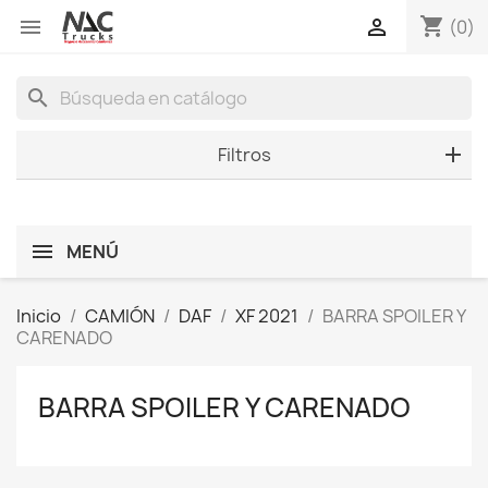
shopping_cart


(0)
search
Filtros
MENÚ
Inicio
CAMIÓN
DAF
XF 2021
BARRA SPOILER Y
CARENADO
BARRA SPOILER Y CARENADO