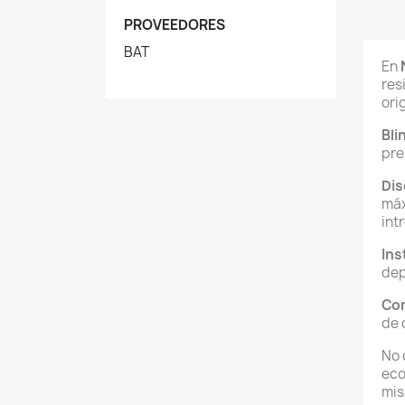
PROVEEDORES
BAT
En
res
ori
Bli
pre
Dis
máx
int
Ins
dep
Com
de 
No 
eco
mis