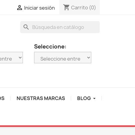
shopping_cart

Carrito
(0)
Iniciar sesión
search
Seleccione:
OS
NUESTRAS MARCAS
BLOG