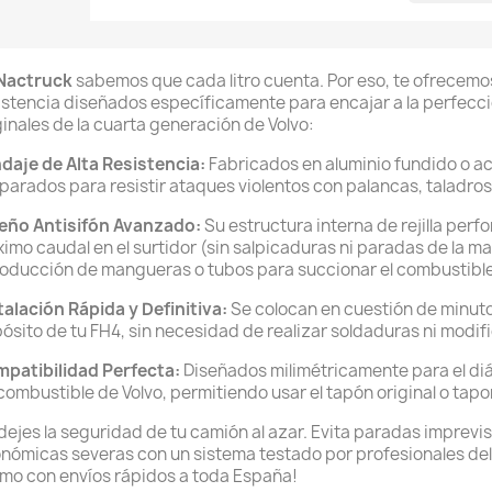
Nactruck
sabemos que cada litro cuenta. Por eso, te ofrecemo
istencia diseñados específicamente para encajar a la perfecció
ginales de la cuarta generación de Volvo:
ndaje de Alta Resistencia:
Fabricados en aluminio fundido o ac
parados para resistir ataques violentos con palancas, taladros
eño Antisifón Avanzado:
Su estructura interna de rejilla perf
imo caudal en el surtidor (sin salpicaduras ni paradas de la m
roducción de mangueras o tubos para succionar el combustible
talación Rápida y Definitiva:
Se colocan en cuestión de minutos
ósito de tu FH4, sin necesidad de realizar soldaduras ni modi
patibilidad Perfecta:
Diseñados milimétricamente para el di
combustible de Volvo, permitiendo usar el tapón original o tapo
dejes la seguridad de tu camión al azar. Evita paradas imprevi
nómicas severas con un sistema testado por profesionales del
mo con envíos rápidos a toda España!