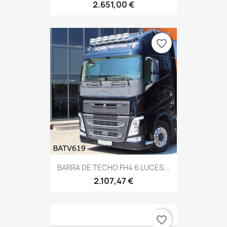
2.651,00 €
favorite_border
BARRA DE TECHO FH4 6 LUCES...
2.107,47 €
favorite_border