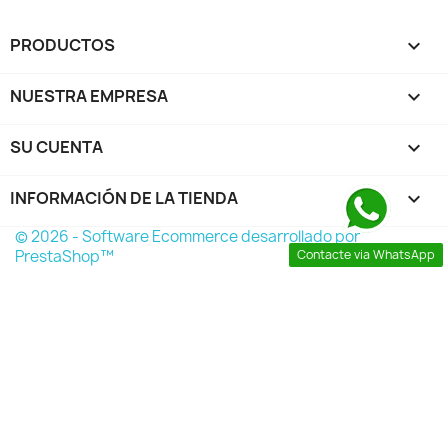
PRODUCTOS

NUESTRA EMPRESA

SU CUENTA

INFORMACIÓN DE LA TIENDA
keyboard_arrow_down
© 2026 - Software Ecommerce desarrollado por
Contacte via WhatsApp
PrestaShop™