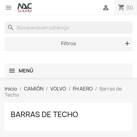
shopping_cart


(0)
search
Filtros
MENÚ
Inicio
CAMIÓN
VOLVO
FH AERO
Barras de
Techo
BARRAS DE TECHO