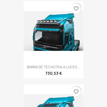
favorite_border
BARRA DE TECHO FH4 6 LUCES...
730,53 €
favorite_border