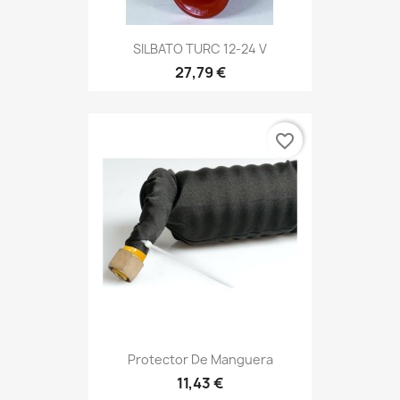
SILBATO TURC 12-24 V
27,79 €
favorite_border
Protector De Manguera
11,43 €