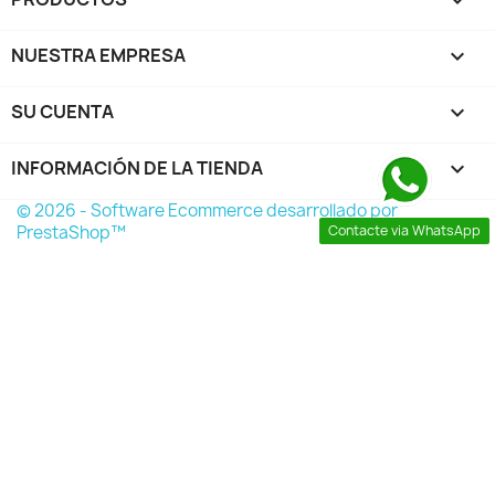

NUESTRA EMPRESA

SU CUENTA

INFORMACIÓN DE LA TIENDA
keyboard_arrow_down
© 2026 - Software Ecommerce desarrollado por
Contacte via WhatsApp
PrestaShop™