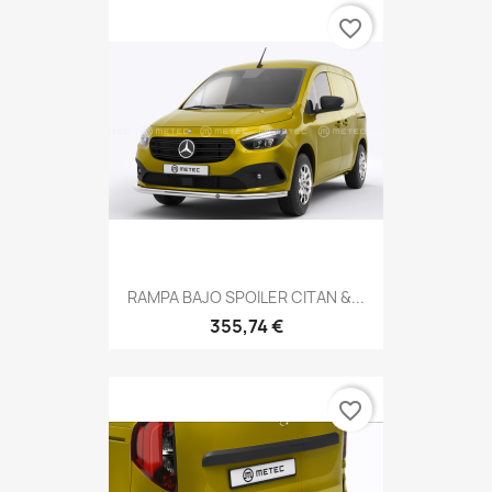
favorite_border
RAMPA BAJO SPOILER CITAN &...
355,74 €
favorite_border