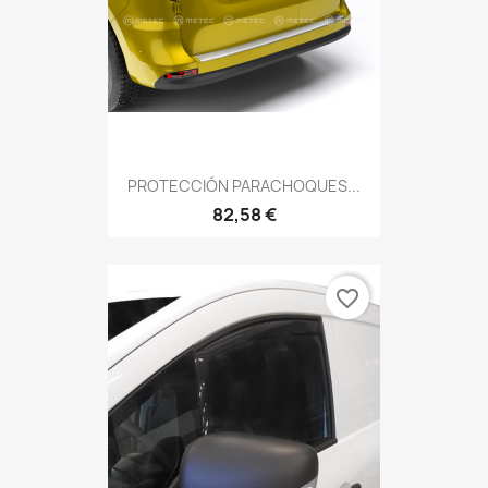
PROTECCIÓN PARACHOQUES...
82,58 €
favorite_border