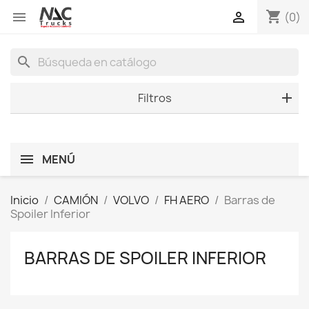
shopping_cart


(0)
search
Filtros
MENÚ
Inicio
CAMIÓN
VOLVO
FH AERO
Barras de
Spoiler Inferior
BARRAS DE SPOILER INFERIOR