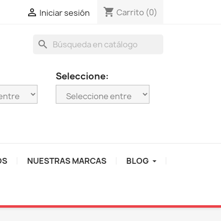
shopping_cart

Carrito
(0)
Iniciar sesión
search
Seleccione:
OS
NUESTRAS MARCAS
BLOG