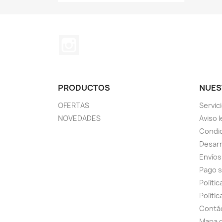
Instagram
PRODUCTOS
NUES
OFERTAS
Servic
NOVEDADES
Aviso l
Condic
Desarr
Envíos
Pago 
Políti
Polític
Contá
Mapa d