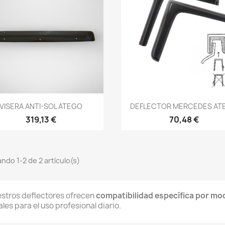
Vista rápida
Vista rápida


VISERA ANTI-SOL ATEGO
DEFLECTOR MERCEDES AT
319,13 €
70,48 €
ndo 1-2 de 2 artículo(s)
stros deflectores ofrecen
compatibilidad específica por mo
ales para el uso profesional diario.