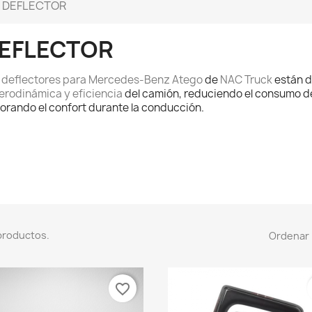
DEFLECTOR
EFLECTOR
s
deflectores para Mercedes-Benz Atego
de
NAC Truck
están d
erodinámica y eficiencia
del camión, reduciendo el consumo d
orando el confort durante la conducción.
productos.
Ordenar 
favorite_border